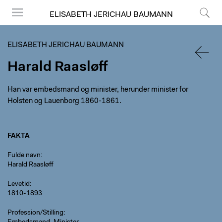
ELISABETH JERICHAU BAUMANN
Menu
Søg
ELISABETH JERICHAU BAUMANN
Harald Raasløff
TILBA
Han var embedsmand og minister, herunder minister for
Holsten og Lauenborg 1860-1861.
FAKTA
Fulde navn
Harald Raasløff
Levetid
1810-1893
Profession/Stilling