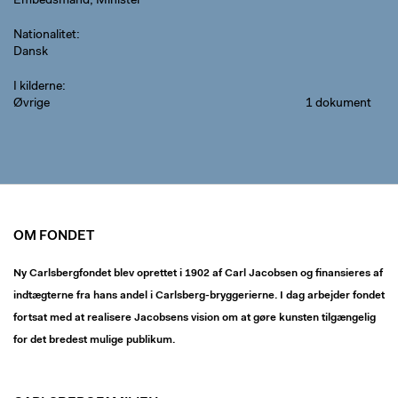
Embedsmand, Minister
Nationalitet
Dansk
I kilderne
Øvrige
1 dokument
OM FONDET
Ny Carlsbergfondet blev oprettet i 1902 af Carl Jacobsen og finansieres af
indtægterne fra hans andel i Carlsberg-bryggerierne. I dag arbejder fondet
fortsat med at realisere Jacobsens vision om at gøre kunsten tilgængelig
for det bredest mulige publikum.