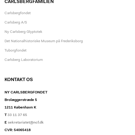
CARLSBERGFAMILIEN
Carlsbergfondet
Carlsberg A/S
Ny Carlsberg Glyptotek
Det Nationalhistoriske Museum på Frederiksborg
Tuborgfondet
Carlsberg Laboratorium
KONTAKT OS
NY CARLSBERGFONDET
Brolæggerstræde 5
1211 København K
T
33 11 37 65
E
sekretariatet@ncf.dk
CVR: 54065418