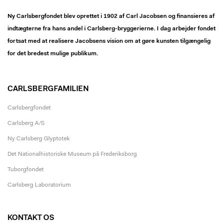
Ny Carlsbergfondet blev oprettet i 1902 af Carl Jacobsen og finansieres af
indtægterne fra hans andel i Carlsberg-bryggerierne. I dag arbejder fondet
fortsat med at realisere Jacobsens vision om at gøre kunsten tilgængelig
for det bredest mulige publikum.
CARLSBERGFAMILIEN
Carlsbergfondet
Carlsberg A/S
Ny Carlsberg Glyptotek
Det Nationalhistoriske Museum på Frederiksborg
Tuborgfondet
Carlsberg Laboratorium
KONTAKT OS