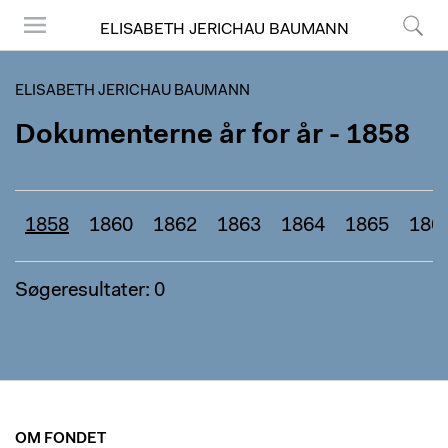
ELISABETH JERICHAU BAUMANN
Menu
Søg
ELISABETH JERICHAU BAUMANN
Dokumenterne år for år - 1858
1858
1860
1862
1863
1864
1865
186
Søgeresultater: 0
OM FONDET